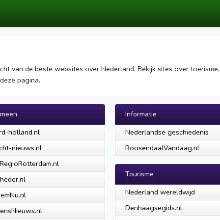
ht van de beste websites over Nederland. Bekijk sites over toerisme, c
 deze pagina.
emeen
Informatie
d-holland.nl
Nederlandse geschiedenis
cht-nieuws.nl
RoosendaalVandaag.nl
RegioRotterdam.nl
Tourisme
heder.nl
Nederland wereldwijd
hemNu.nl
Denhaagsegids.nl
ensNieuws.nl