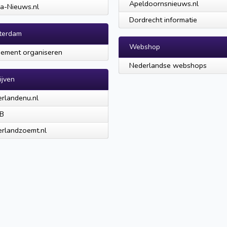
Apeldoornsnieuws.nl
a-Nieuws.nl
Dordrecht informatie
terdam
Webshop
ement organiseren
Nederlandse webshops
ijven
rlandenu.nl
B
rlandzoemt.nl