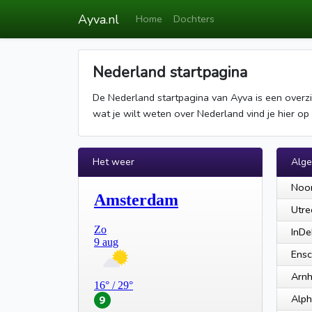
Ayva.nl
Home
Dochters
Nederland startpagina
De Nederland startpagina van Ayva is een overzic
wat je wilt weten over Nederland vind je hier op
Het weer
Alg
Noor
Utre
InDe
Ensc
Arn
Alph