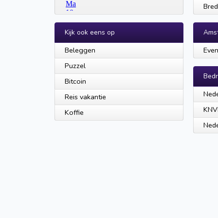
Bred
Kijk ook eens op
Ams
Beleggen
Even
Puzzel
Bedr
Bitcoin
Nede
Reis vakantie
KNV
Koffie
Nede